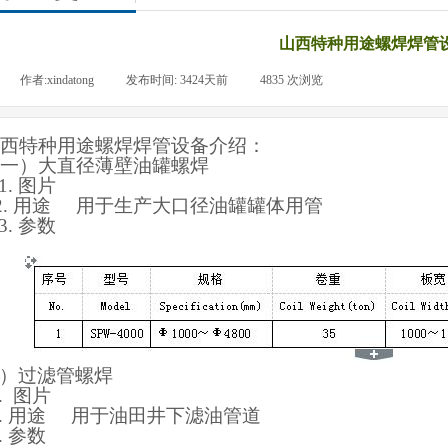
山西特种用途螺焊焊管
|
作者:
xindatong
|
发布时间:
3424天前
|
4835
次浏览
|
西特种用途螺焊焊管设备介绍：
一）大直径薄壁油罐螺焊
1.
图片
2.
用途
用于生产大口径油罐罐体用管
3.
参数
）
过滤管螺焊
.
图片
.
用途
用于油田井下滤油管道
.
参数