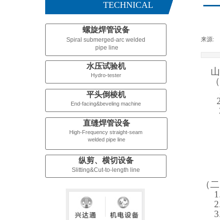
TECHNICAL
螺旋焊管设备
来源:
Spiral submerged-arc welded
pipe line
水压试验机
山
Hydro-tester
（
平头倒棱机
End-facing&beveling machine
直缝焊管设备
High-Frequency straight-seam
welded pipe line
纵剪、横切设备
Slitting&Cut-to-length line
（二
1
2
3